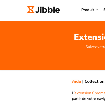
Produit
Extensi
Suivez votr
Aide
|
Collection
L’
extension Chrome
partir de votre nav