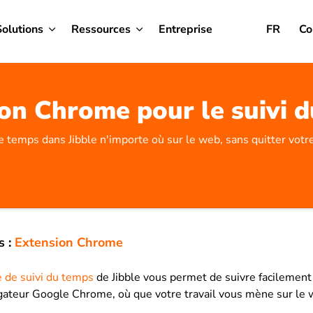
Solutions
Ressources
Entreprise
FR
Co
on Chrome pour le suivi 
e temps dans Jibble n'importe où sur le web, sans quitter votr
s :
Extension Chrome
 de suivi du temps
de Jibble vous permet de suivre facilement
igateur Google Chrome, où que votre travail vous mène sur le 