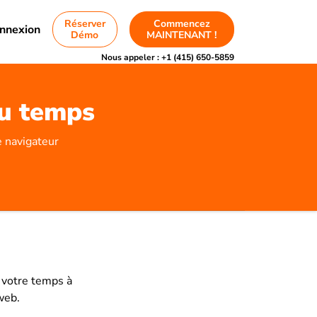
Réserver
Commencez
nnexion
Démo
MAINTENANT !
Nous appeler :
+1 (415) 650-5859
du temps
e navigateur
 votre temps à
web.