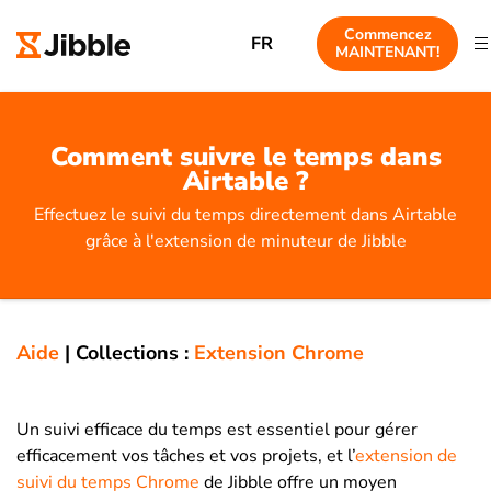
Commencez
FR
MAINTENANT!
Comment suivre le temps dans
Airtable ?
Effectuez le suivi du temps directement dans Airtable
grâce à l'extension de minuteur de Jibble
Aide
|
Collections :
Extension Chrome
Un suivi efficace du temps est essentiel pour gérer
efficacement vos tâches et vos projets, et
l’
extension de
suivi du temps Chrome
de Jibble offre un moyen