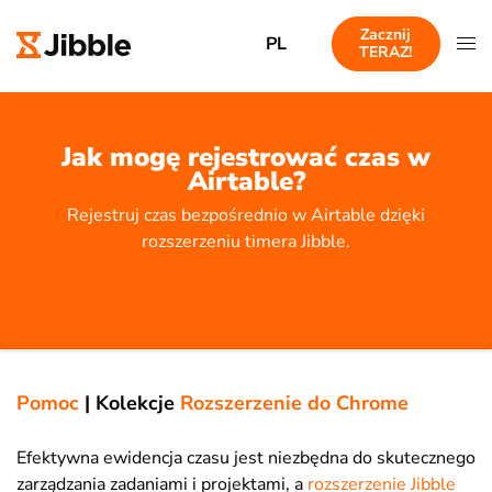
Zacznij
PL
TERAZ!
Jak mogę rejestrować czas w
Airtable?
Rejestruj czas bezpośrednio w Airtable dzięki
rozszerzeniu timera Jibble.
Pomoc
|
Kolekcje
Rozszerzenie do Chrome
Efektywna ewidencja czasu jest niezbędna do skutecznego
zarządzania zadaniami i projektami, a
rozszerzenie Jibble