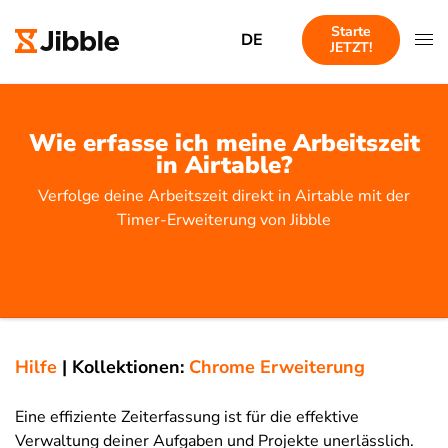
Starte
DE
JETZT!
Wie erfasse ich meine Arbeitszeit
in Airtable?
Verfolge deine Arbeitszeit direkt in Airtable mit der
Timer-Erweiterung von Jibble
Hilfe
|
Kollektionen:
Chrome Erweiterung
Eine effiziente Zeiterfassung ist für die effektive
Verwaltung deiner Aufgaben und Projekte unerlässlich.