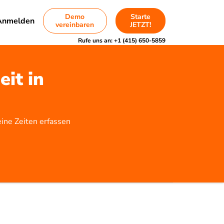
Demo
Starte
Anmelden
vereinbaren
JETZT!
Rufe uns an:
+1 (415) 650-5859
eit in
ine Zeiten erfassen