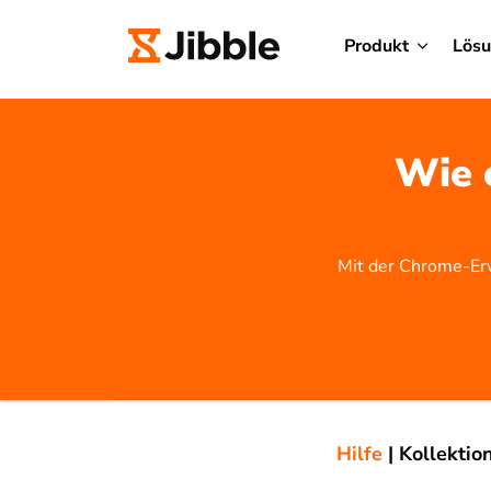
Produkt
Lös
Wie e
Mit der Chrome-Erw
Hilfe
|
Kollektio