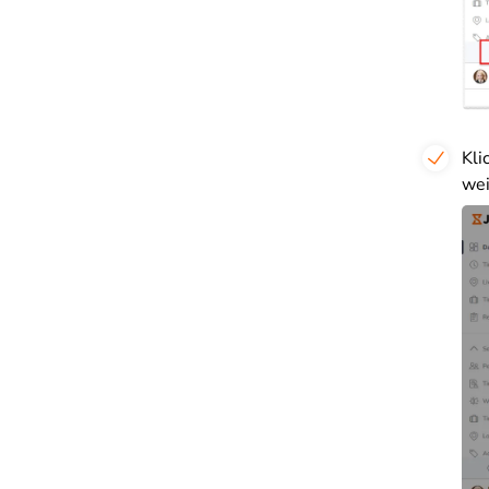
Kli
wei