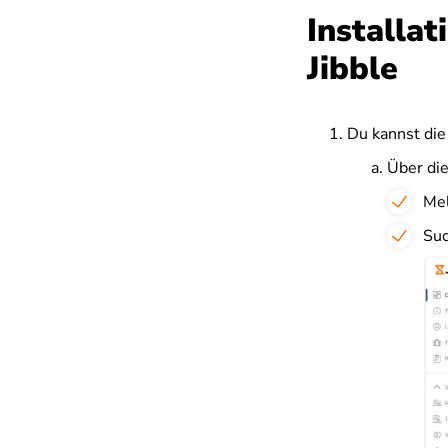
Installa
Jibble
Du kannst die
Über di
Mel
Suc