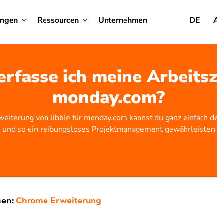
ungen
Ressourcen
Unternehmen
DE
rfasse ich meine Arbeitsz
monday.com?
eiterung von Jibble für monday.com kannst du ganz einfach de
und so ein reibungsloses Projektmanagement gewährleisten
nen:
Chrome Erweiterung