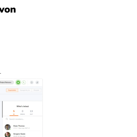
 von
.