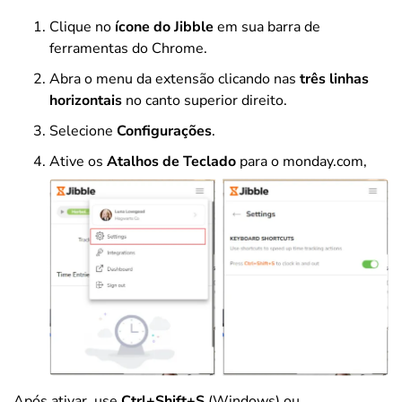
Clique no
ícone do Jibble
em sua barra de
ferramentas do Chrome.
Abra o menu da extensão clicando nas
três linhas
horizontais
no canto superior direito.
Selecione
Configurações
.
Ative os
Atalhos de Teclado
para o monday.com,
Após ativar, use
Ctrl+Shift+S
(Windows) ou