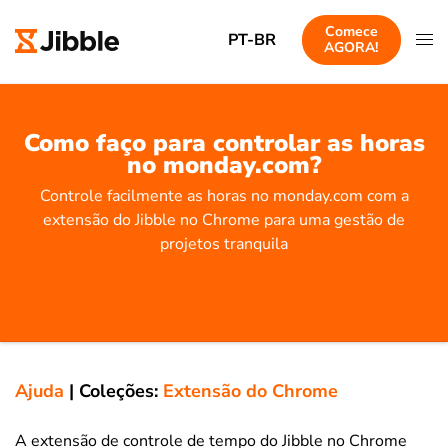
Comece
PT-BR
AGORA!
Como faço para controlar as horas
no monday.com?
Controle facilmente as horas no monday.com com a
extensão do Jibble no Chrome para uma gestão de
projetos tranquila
Ajuda
|
Coleções:
Extensão do Chrome
A extensão de controle de tempo do Jibble no Chrome