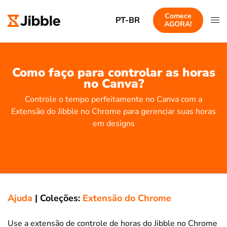
Comece
PT-BR
AGORA!
Como faço para controlar as horas
no Canva?
Controle o tempo perfeitamente no Canva com a
Extensão do Jibble no Chrome para gerenciar suas horas
em designs
Ajuda
|
Coleções:
Extensão do Chrome
Use a extensão de controle de horas do Jibble no Chrome