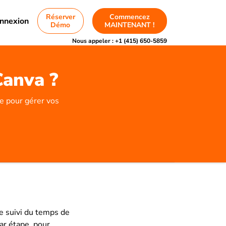
Réserver
Commencez
nnexion
Démo
MAINTENANT !
Nous appeler :
+1 (415) 650-5859
Canva ?
e pour gérer vos
e suivi du temps de
ar étape, pour