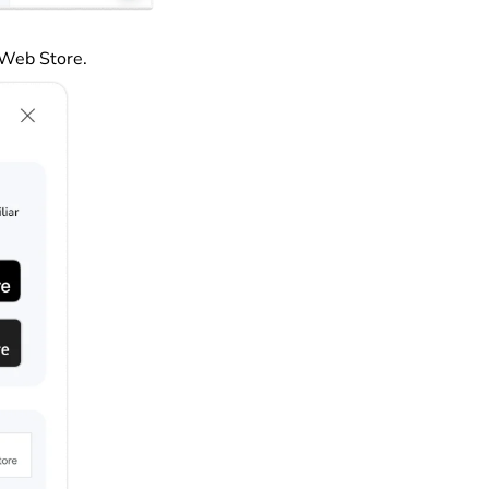
e Web Store
.