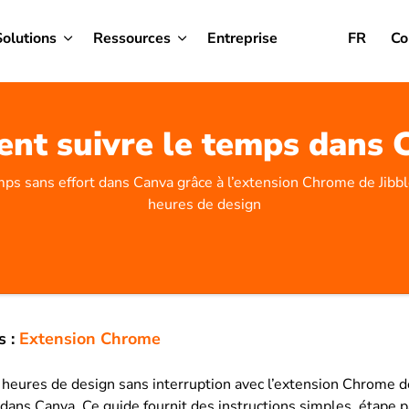
Solutions
Ressources
Entreprise
FR
Co
t suivre le temps dans 
mps sans effort dans Canva grâce à l’extension Chrome de Jibbl
heures de design
s :
Extension Chrome
 heures de design sans interruption avec l’extension Chrome d
 dans Canva. Ce guide fournit des instructions simples, étape p