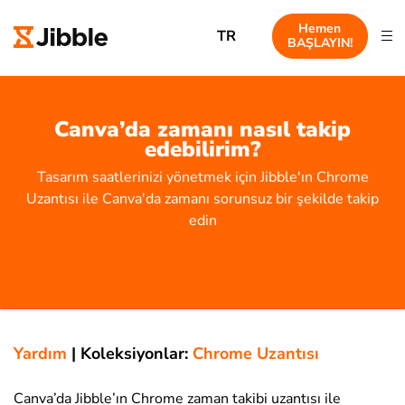
Hemen
TR
BAŞLAYIN!
Canva’da zamanı nasıl takip
edebilirim?
Tasarım saatlerinizi yönetmek için Jibble'ın Chrome
Uzantısı ile Canva'da zamanı sorunsuz bir şekilde takip
edin
Yardım
|
Koleksiyonlar:
Chrome Uzantısı
Canva’da Jibble’ın Chrome zaman takibi uzantısı ile