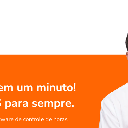
em um minuto!
S para sempre.
tware de controle de horas