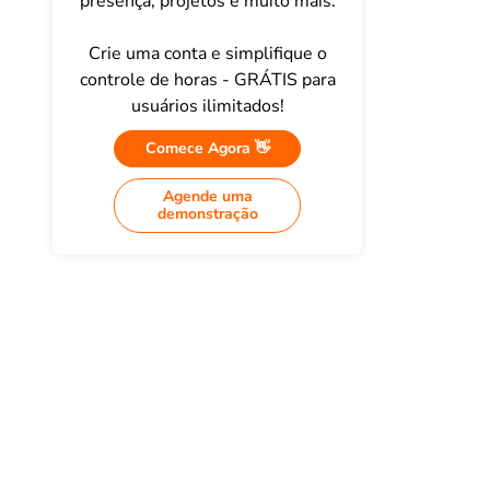
presença, projetos e muito mais.
Crie uma conta e simplifique o
controle de horas - GRÁTIS para
usuários ilimitados!
Comece Agora 👋
Agende uma
demonstração