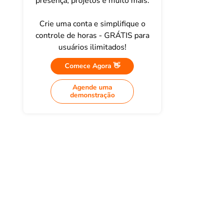
presença, projetos e muito mais.
Crie uma conta e simplifique o
controle de horas - GRÁTIS para
usuários ilimitados!
Comece Agora 👋
Agende uma
demonstração