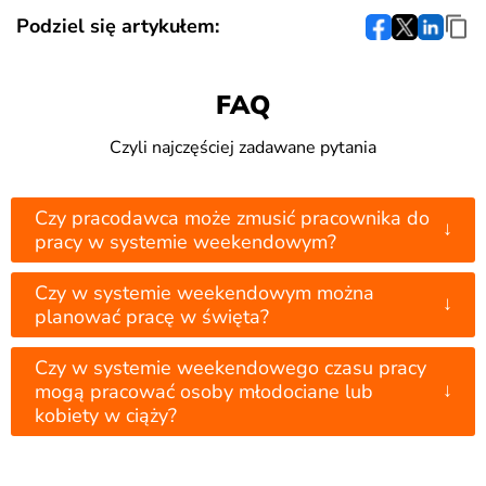
Podziel się artykułem:
FAQ
Czyli najczęściej zadawane pytania
Czy pracodawca może zmusić pracownika do
↓
pracy w systemie weekendowym?
Czy w systemie weekendowym można
↓
planować pracę w święta?
Czy w systemie weekendowego czasu pracy
↓
mogą pracować osoby młodociane lub
kobiety w ciąży?