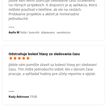
Jibble vám veľmi uľahčuje sledovanie času stráveného
na rôznych projektoch. K dispozícii je aj aplikácia, ktorú
môžete používať v telefóne, ak ste na cestách.
Pridávanie projektov a aktivít je mimoriadne
jednoduché.
Aoife M
Vedúci kontrolór dokumentov, stavebníctvo
Odstraňuje bolesť hlavy zo sledovania času
Jibble vám pomôže zbaviť sa bolesti hlavy pri sledovaní
času. Tím môže jednoducho vidieť, kto v danom čase
pracuje, a vyhľadať hodiny pre účely reportov a výplat.
Kody Atkinson
YNAB