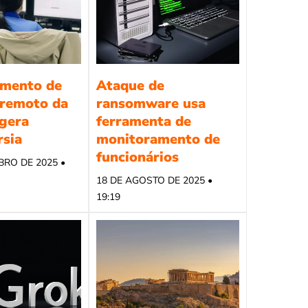
mento de
Ataque de
 remoto da
ransomware usa
 gera
ferramenta de
rsia
monitoramento de
funcionários
BRO DE 2025 •
18 DE AGOSTO DE 2025 •
19:19