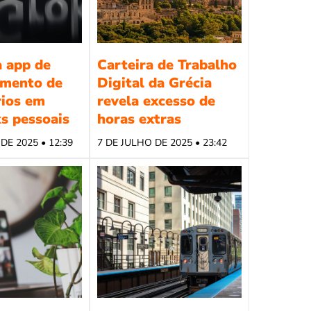
a app de
Carteira de Trabalho
mento de
Digital da Grécia
rios em
revela excesso de
s pessoais
horas extras
DE 2025 • 12:39
7 DE JULHO DE 2025 • 23:42