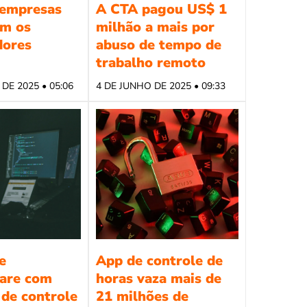
empresas
A CTA pagou US$ 1
m os
milhão a mais por
dores
abuso de tempo de
trabalho remoto
DE 2025 • 05:06
4 DE JUNHO DE 2025 • 09:33
e
App de controle de
are com
horas vaza mais de
 de controle
21 milhões de