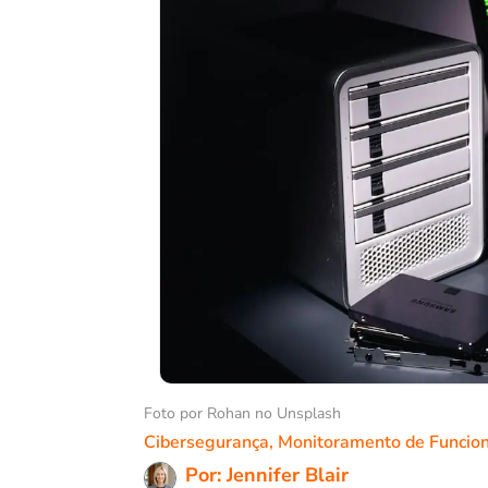
Foto por Rohan no Unsplash
Cibersegurança
,
Monitoramento de Funcion
Por: Jennifer Blair