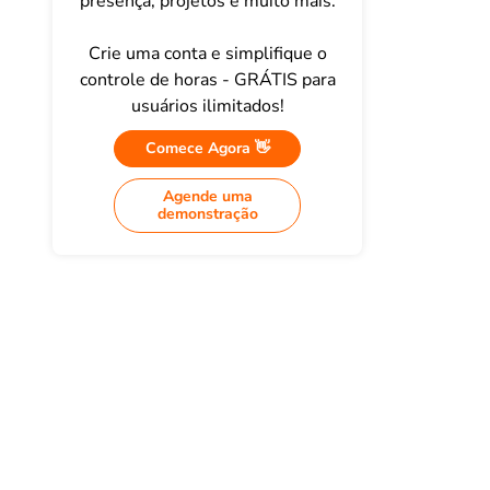
presença, projetos e muito mais.
Crie uma conta e simplifique o
controle de horas - GRÁTIS para
usuários ilimitados!
Comece Agora 👋
Agende uma
demonstração