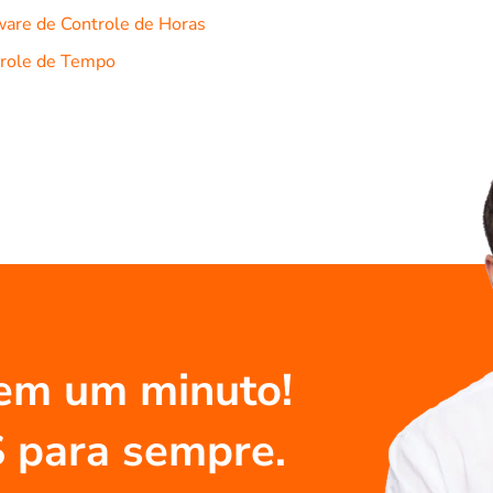
ware de Controle de Horas
role de Tempo
em um minuto!
S para sempre.