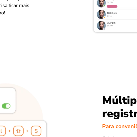
isa ficar mais
ho!
Múltip
regist
Para conveni