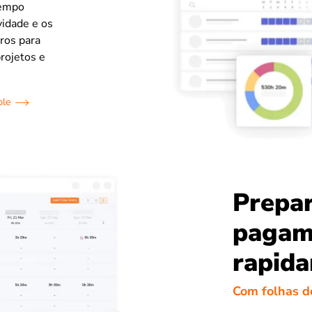
tempo
vidade e os
ros para
projetos e
ble
Prepar
pagam
rapid
Com folhas d