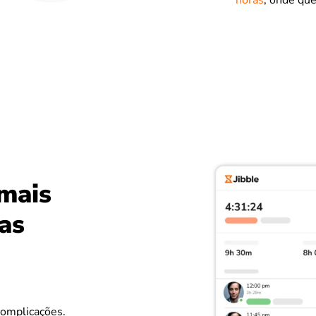
horas
, onde que
mais
uas
complicações.