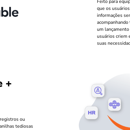
Feito para equi
que os usuário
informações se
acompanhando t
um lançamento d
usuários criem 
suas necessidad
e +
registros ou
lanilhas tediosas