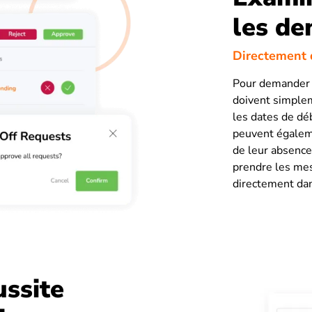
les de
Directement d
Pour demander u
doivent simplem
les dates de déb
peuvent égaleme
de leur absence
prendre les me
directement dans
ussite