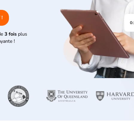
 !
de
3 fois
plus
ayante !