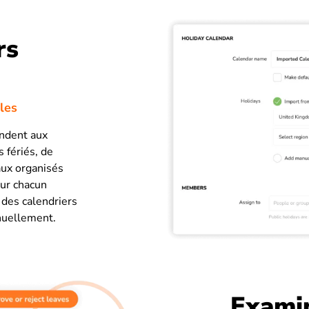
rs
les
ondent aux
s fériés, de
ux organisés
our chacun
des calendriers
nuellement.
Exami