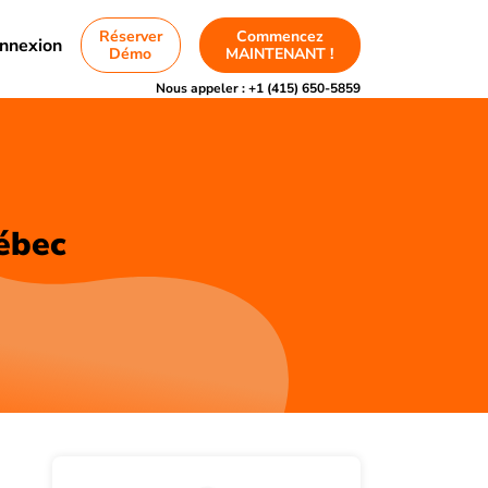
Réserver
Commencez
nnexion
Démo
MAINTENANT !
Nous appeler :
+1 (415) 650-5859
uébec