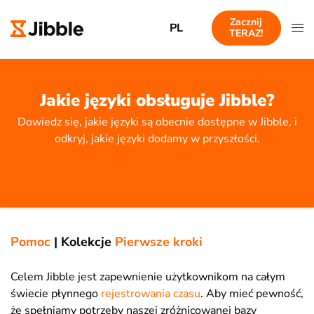
Zacznij
PL
TERAZ!
Jakie języki obsługuje Jibble?
Dowiedz się, jakie języki są obecnie dostępne w Jibble, i
odkryj, jakie języki dodamy w przyszłości.
Pomoc
|
Kolekcje
Pierwsze kroki
Celem Jibble jest zapewnienie użytkownikom na całym
świecie płynnego
rejestrowania czasu
. Aby mieć pewność,
że spełniamy potrzeby naszej zróżnicowanej bazy