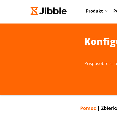
Produkt
P
Konfig
Prispôsobte si j
Pomoc
|
Zbierk