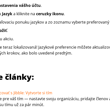
stavenia vášho účtu
.
iu
Jazyk
a kliknite na
ceruzky
ikonu
.
aľovaciu ponuku jazykov a zo zoznamu vyberte preferovaný 
ožiť
.
u akciu.
e teraz lokalizovaná! Jazykové preferencie môžete aktualizo
ých krokov, ako bolo uvedené predtým.
e články:
vať s Jibble: Vytvorte si tím
le pre váš tím — nastavte svoju organizáciu, pridajte členov 
su tímu už za pár minút.