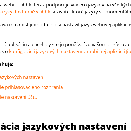
a webu – Jibble teraz podporuje viacero jazykov na všetkýc
jazyky dostupné v Jibble
a zistite, ktoré jazyky sú momentálne
áva možnosť jednoducho si nastaviť jazyk webovej aplikácie
nú aplikáciu a chceli by ste ju používať vo vašom preferova
nok o
konfigurácii jazykových nastavení v mobilnej aplikácii Ji
ahuje:
jazykových nastavení
ie prihlasovacieho rozhrania
ie nastavení účtu
ácia jazykových nastavení