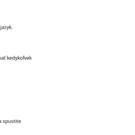
jazyk.
vať kedykoľvek
a spustite