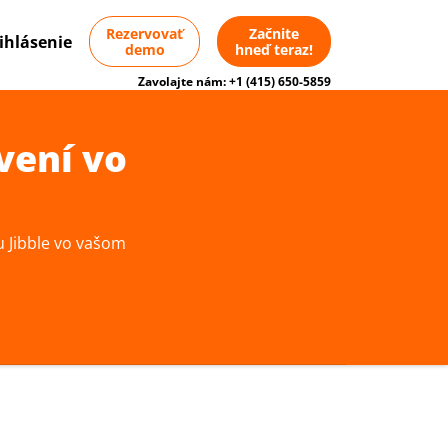
Rezervovať
Začnite
ihlásenie
demo
hneď teraz!
Zavolajte nám:
+1 (415) 650-5859
vení vo
u Jibble vo vašom