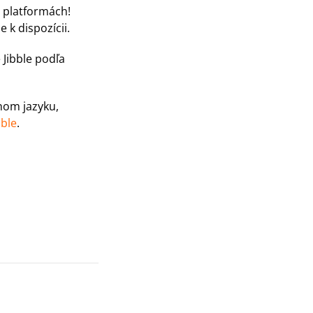
h platformách!
 k dispozícii.
 Jibble podľa
nom jazyku,
bble
.