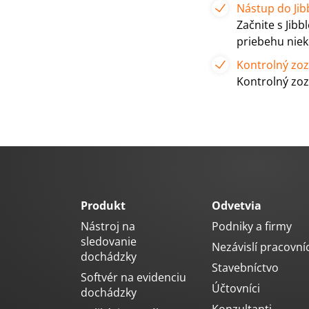
Nástup do Jibb
Začnite s Jibb
priebehu niek
Kontrolný zo
Kontrolný zo
Produkt
Odvetvia
Nástroj na
Podniky a firmy
sledovanie
Nezávislí pracovníc
dochádzky
Stavebníctvo
Softvér na evidenciu
Účtovníci
dochádzky
Konzultanti