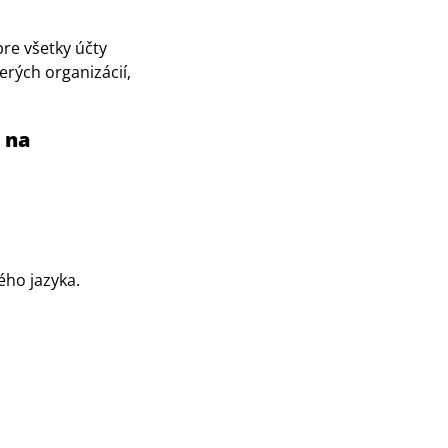
re všetky účty
rých organizácií,
 na
ého jazyka.