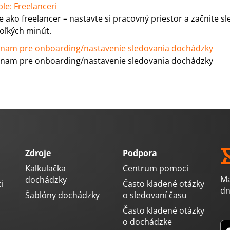
le: Freelanceri
le ako freelancer – nastavte si pracovný priestor a začnite sl
oľkých minút.
znam pre onboarding/nastavenie sledovania dochádzky
znam pre onboarding/nastavenie sledovania dochádzky
Zdroje
Podpora
Kalkulačka
Centrum pomoci
Ma
dochádzky
i
Často kladené otázky
dn
Šablóny dochádzky
o sledovaní času
Často kladené otázky
o dochádzke