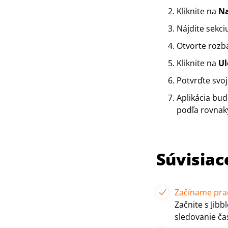
Kliknite na
Na
Nájdite sekc
Otvorte rozb
Kliknite na
Ul
Potvrďte svoj
Aplikácia bud
podľa rovnak
Súvisiac
Začíname praco
Začnite s Jibb
sledovanie ča