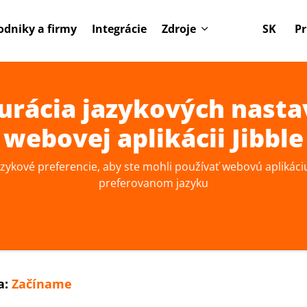
odniky a firmy
Integrácie
Zdroje
SK
Pr
urácia jazykových nasta
webovej aplikácii Jibble
azykové preferencie, aby ste mohli používať webovú aplikáci
preferovanom jazyku
a:
Začíname