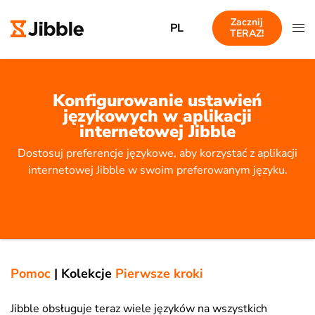
Zacznij
PL
TERAZ!
Konfigurowanie ustawień
językowych w aplikacji
internetowej Jibble
Dostosuj preferencje językowe, aby korzystać z aplikacji
internetowej Jibble w swoim preferowanym języku.
Pomoc
|
Kolekcje
Pierwsze kroki
Jibble obsługuje teraz wiele języków na wszystkich