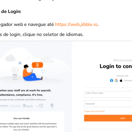
 de Login:
egador web e navegue até
https://web.jibble.io
.
 de login, clique no seletor de idiomas.