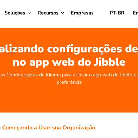
Soluções
Recursos
Empresas
PT-BR
En
alizando configurações de
no app web do Jibble
as Configurações de Idioma para utilizar o app web do Jibble 
preferência
:
Começando a Usar sua Organização