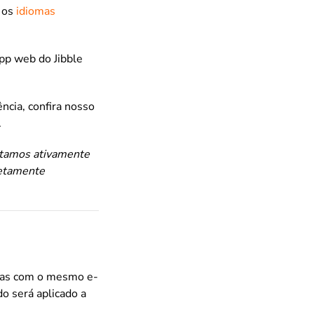
e os
idiomas
app web do Jibble
ncia, confira nosso
.
Estamos ativamente
letamente
adas com o mesmo e-
do será aplicado a