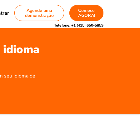
Agende uma
Comece
trar
demonstração
AGORA!
Telefone:
+1 (415) 650-5859
 idioma
em seu idioma de