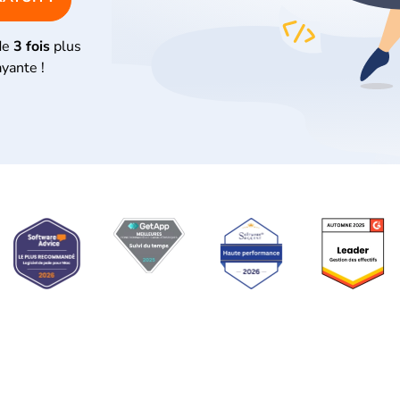
de
3 fois
plus
ayante !