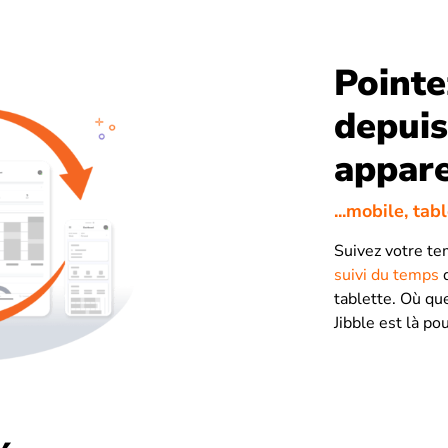
Pointe
depuis
appare
...mobile, tab
Suivez votre te
suivi du temps
d
tablette. Où qu
Jibble est là po