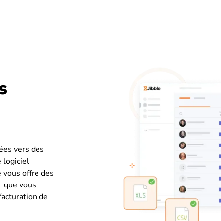
s
lées vers des
 logiciel
le vous offre des
ur que vous
 facturation de