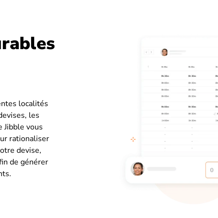
urables
entes localités
devises, les
e Jibble vous
ur rationaliser
otre devise,
afin de générer
nts.