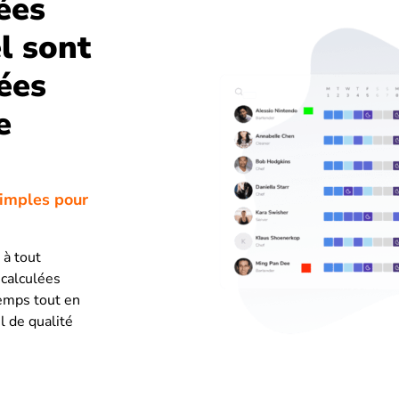
ées
l sont
ées
e
simples pour
 à tout
 calculées
temps tout en
l de qualité