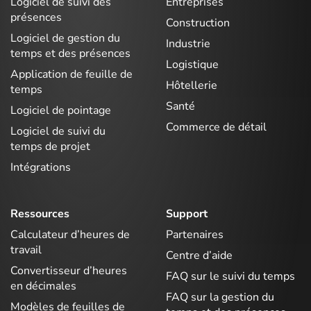
Logiciel de suivi des
Entreprises
présences
Construction
Logiciel de gestion du
Industrie
temps et des présences
Logistique
Application de feuille de
Hôtellerie
temps
Santé
Logiciel de pointage
Commerce de détail
Logiciel de suivi du
temps de projet
Intégrations
Ressources
Support
Calculateur d’heures de
Partenaires
travail
Centre d’aide
Convertisseur d’heures
FAQ sur le suivi du temps
en décimales
FAQ sur la gestion du
Modèles de feuilles de