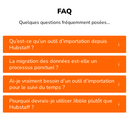
FAQ
Quelques questions fréquemment posées...
Qu’est-ce qu’un outil d’importation depuis
↓
Hubstaff ?
La migration des données est-elle un
↓
processus ponctuel ?
Ai-je vraiment besoin d’un outil d’importation
↓
pour le suivi du temps ?
Pourquoi devrais-je utiliser Jibble plutôt que
↓
Hubstaff ?