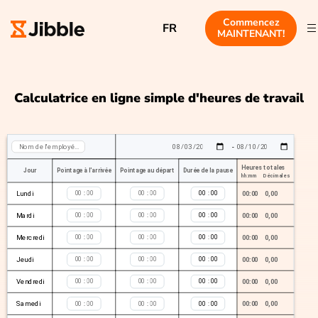
Commencez
FR
MAINTENANT!
Calculatrice en ligne simple d'heures de travail
-
Heures totales
Jour
Pointage à l'arrivée
Pointage au départ
Durée de la pause
hh:mm
Décimales
Lundi
:
:
:
00:00
0,00
Mardi
:
:
:
00:00
0,00
Mercredi
:
:
:
00:00
0,00
Jeudi
:
:
:
00:00
0,00
Vendredi
:
:
:
00:00
0,00
Samedi
:
:
:
00:00
0,00