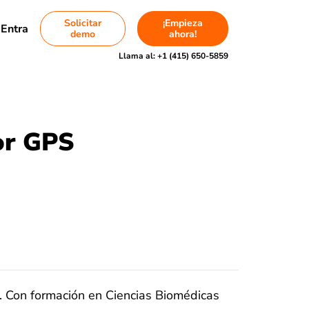
Solicitar
¡Empieza
Entra
demo
ahora!
Llama al:
+1 (415) 650-5859
or GPS
e. Con formación en Ciencias Biomédicas