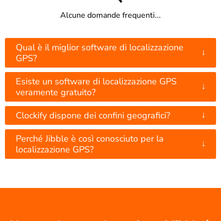
Alcune domande frequenti...
Qual è il miglior software di localizzazione
↓
GPS?
Esiste un software di localizzazione GPS
↓
veramente gratuito?
↓
Clockify dispone dei confini geografici?
Perché Jibble è così conosciuto per la
↓
localizzazione GPS?