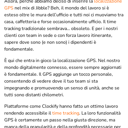
Allora, perché abbiamo deciso di inserire la
localizzazione
GPS
nel mix di Jibble? Beh, il mondo del lavoro si è
esteso oltre le mura dell’ufficio e tutti noi ci muoviamo tra
casa, caffetteria e forse occasionalmente ufficio. Il time
tracking tradizionale sembrava… obsoleto. E per i nostri
clienti con team in sede o con forza lavoro itinerante,
sapere dove sono (e non sono) i dipendenti è
fondamentale.
È qui che entra in gioco la localizzazione GPS. Nel nostro
mondo digitalmente connesso, essere sempre aggiornati
è fondamentale. Il GPS aggiunge un tocco personale,
consentendo di vedere dove il tuo team si sta
impegnando e promuovendo un senso di unità, anche se
tutti sono distanti chilometri.
Piattaforme come Clockify hanno fatto un ottimo lavoro
rendendo accessibile il
time tracking
. La loro funzionalità
GPS è certamente un passo nella giusta direzione, ma
manca della granularità e della profondità necessarie per