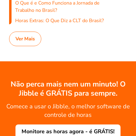
O Que é e Como Funciona a Jornada de
Trabalho no Brasil?
Horas Extras: O Que Diz a CLT do Brasil?
Ver Mais
Não perca mais nem um minuto! O
Jibble é GRÁTIS para sempre.
Comece a usar o Jibble, o melhor software de
controle de horas
Monitore as horas agora - é GRÁTIS!