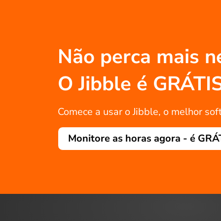
Não perca mais n
O Jibble é GRÁTI
Comece a usar o Jibble, o melhor sof
Monitore as horas agora - é GRÁ