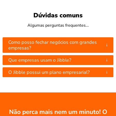
Dúvidas comuns
Algumas perguntas frequentes...
Como posso fechar negócios com grandes
↓
empresas?
↓
Que empresas usam o Jibble?
↓
O Jibble possui um plano empresarial?
Não perca mais nem um minuto! O