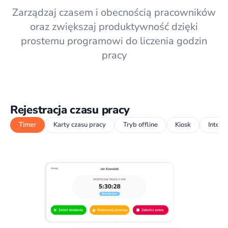
Zarządzaj czasem i obecnością pracowników
oraz zwiększaj produktywność dzięki
prostemu programowi do liczenia godzin
pracy
Rejestracja czasu pracy
Timer
Karty czasu pracy
Tryb offline
Kiosk
Integr