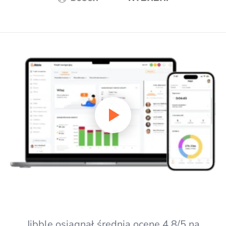
Jibble osiągnął średnią ocenę 4,8/5 na