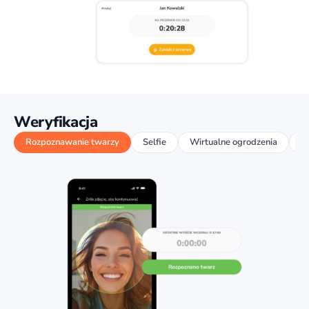
Weryfikacja
Rozpoznawanie twarzy
Selfie
Wirtualne ogrodzenia
Re