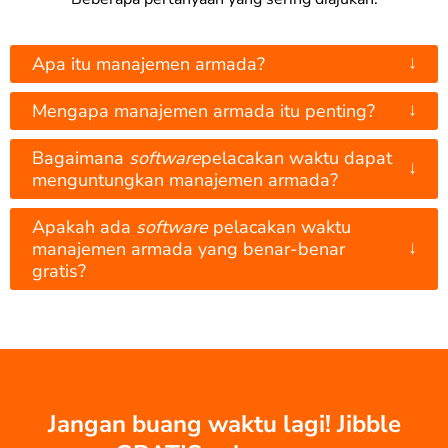
↓
Apa itu manajemen armada?
↓
Mengapa manajemen armada itu penting?
Bagaimana
software
pelacakan waktu dapat
↓
menguntungkan manajemen armada?
Apakah ada
software
pelacakan waktu
↓
manajemen armada yang benar-benar
gratis?
Jangan buang waktu lagi! Jibble