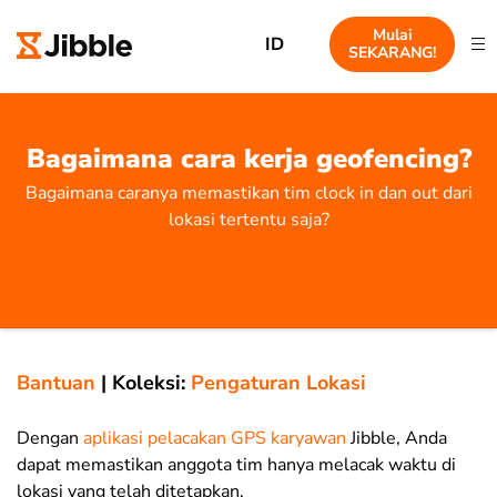
Mulai
ID
SEKARANG!
Bagaimana cara kerja geofencing?
Bagaimana caranya memastikan tim clock in dan out dari
lokasi tertentu saja?
Bantuan
|
Koleksi:
Pengaturan Lokasi
Dengan
aplikasi pelacakan GPS karyawan
Jibble, Anda
dapat memastikan anggota tim hanya melacak waktu di
lokasi yang telah ditetapkan.