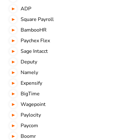
ADP
Square Payroll
BambooHR
Paychex Flex
Sage Intacct
Deputy
Namely
Expensify
BigTime
Wagepoint
Paylocity
Paycom
Boomr