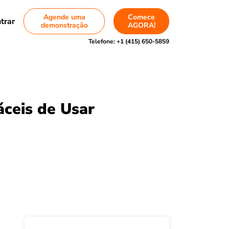
Agende uma
Comece
trar
demonstração
AGORA!
Telefone:
+1 (415) 650-5859
áceis de Usar