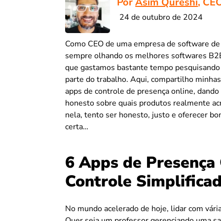
Por
Asim Qureshi
, CEO
24 de outubro de 2024
Como CEO de uma empresa de software de 
sempre olhando os melhores softwares B2B 
que gastamos bastante tempo pesquisando s
parte do trabalho. Aqui, compartilho minha
apps de controle de presença online, dando
honesto sobre quais produtos realmente acre
nela, tento ser honesto, justo e oferecer bo
certa…
6 Apps de Presença 
Controle Simplifica
No mundo acelerado de hoje, lidar com vári
Quer seja um professor gerenciando uma sa