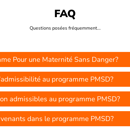
FAQ
Questions posées fréquemment...
ramme Pour une Maternité Sans Danger?
 d’admissibilité au programme PMSD?
 non admissibles au programme PMSD?
tervenants dans le programme PMSD?