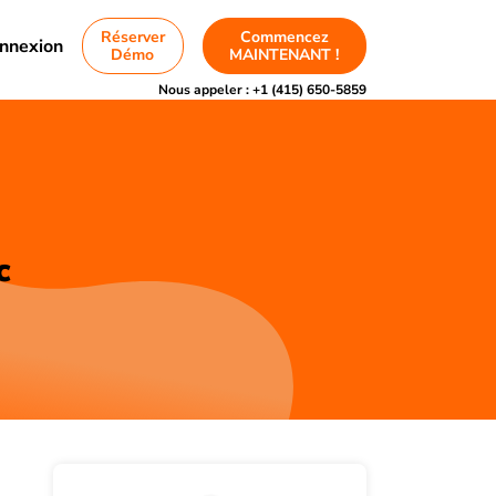
Réserver
Commencez
nnexion
Démo
MAINTENANT !
Nous appeler :
+1 (415) 650-5859
c