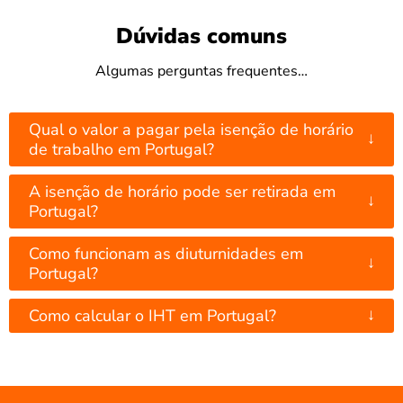
Dúvidas comuns
Algumas perguntas frequentes…
Qual o valor a pagar pela isenção de horário
↓
de trabalho em Portugal?
A isenção de horário pode ser retirada em
↓
Portugal?
Como funcionam as diuturnidades em
↓
Portugal?
↓
Como calcular o IHT em Portugal?