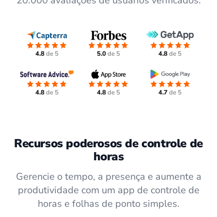
20.000 avaliações de usuários verificados.
4.8
de 5
5.0
de 5
4.8
de 5
4.8
de 5
4.8
de 5
4.7
de 5
Recursos poderosos de controle de
horas
Gerencie o tempo, a presença e aumente a
produtividade com um app de controle de
horas e folhas de ponto simples.