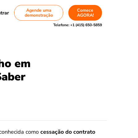
Agende uma
Comece
trar
demonstração
AGORA!
Telefone:
+1 (415) 650-5859
lho em
Saber
conhecida como
cessação do contrato