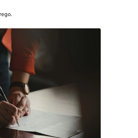
rego.