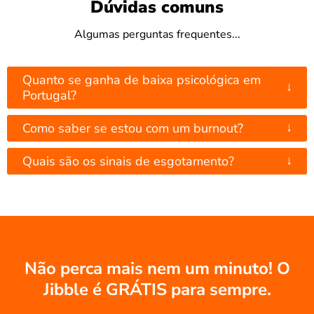
Dúvidas comuns
Algumas perguntas frequentes...
Quanto se ganha de baixa psicológica em
↓
Portugal?
↓
Como saber se estou com um burnout?
↓
Quais são os sinais de esgotamento?
Não perca mais nem um minuto! O
Jibble é GRÁTIS para sempre.