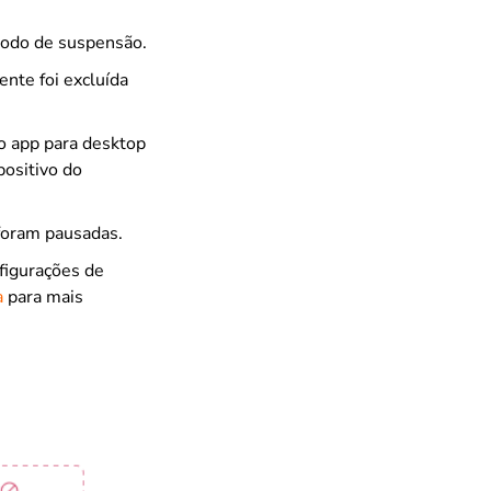
modo de suspensão.
ente foi excluída
o app para desktop
positivo do
 foram pausadas.
nfigurações de
a
para mais