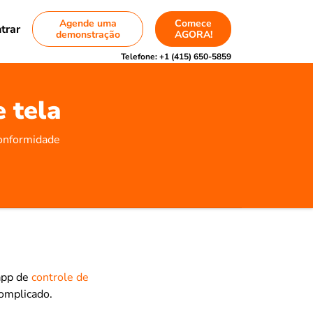
Agende uma
Comece
trar
demonstração
AGORA!
Telefone:
+1 (415) 650-5859
e tela
conformidade
 app de
controle de
omplicado.