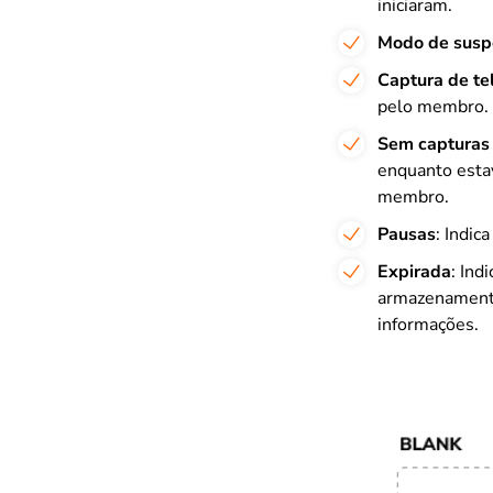
iniciaram.
Modo de sus
Captura de te
pelo membro.
Sem capturas 
enquanto estav
membro.
Pausas
: Indic
Expirada
: Ind
armazenamento
informações.