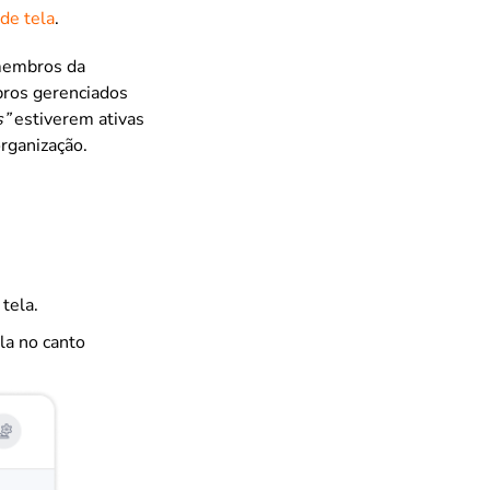
 de tela
.
 membros da
bros gerenciados
s”
estiverem ativas
rganização.
tela.
la no canto