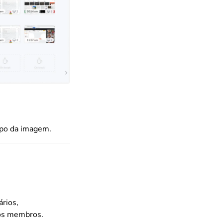
topo da imagem.
rios,
ros membros.