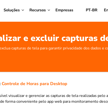
Soluções
Recursos
Empresas
PT-BR
En
lizar e excluir capturas d
 exclua capturas de tela para garantir privacidade dos dados e 
:
Controle de Horas para Desktop
ível visualizar e gerenciar as capturas de tela realizadas pelo
de forma conveniente pelo app web para monitoramento desc