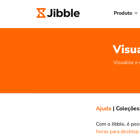
Produto
Visua
Visualize e
Ajuda
|
Coleções
Com o Jibble, é poss
horas para desktop