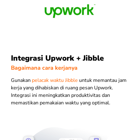
Integrasi Upwork + Jibble
Bagaimana cara kerjanya
Gunakan
pelacak waktu Jibble
untuk memantau jam
kerja yang dihabiskan di ruang pesan Upwork.
Integrasi ini meningkatkan produktivitas dan
memastikan pemakaian waktu yang optimal.