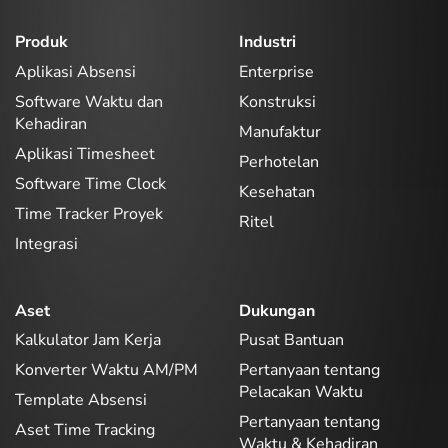
Produk
Industri
Aplikasi Absensi
Enterprise
Software Waktu dan
Konstruksi
Kehadiran
Manufaktur
Aplikasi Timesheet
Perhotelan
Software Time Clock
Kesehatan
Time Tracker Proyek
Ritel
Integrasi
Aset
Dukungan
Kalkulator Jam Kerja
Pusat Bantuan
Konverter Waktu AM/PM
Pertanyaan tentang
Pelacakan Waktu
Template Absensi
Pertanyaan tentang
Aset Time Tracking
Waktu & Kehadiran