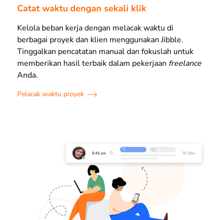
Catat waktu dengan sekali klik
Kelola beban kerja dengan melacak waktu di
berbagai proyek dan klien menggunakan Jibble.
Tinggalkan pencatatan manual dan fokuslah untuk
memberikan hasil terbaik dalam pekerjaan
freelance
Anda.
Pelacak waktu proyek