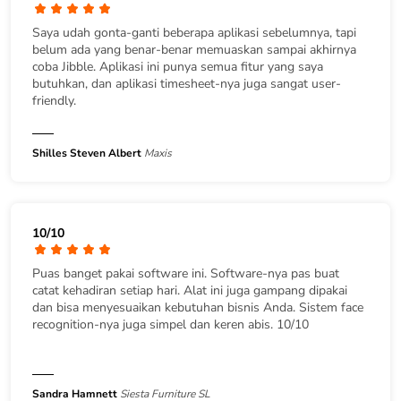
Saya udah gonta-ganti beberapa aplikasi sebelumnya, tapi
belum ada yang benar-benar memuaskan sampai akhirnya
coba Jibble. Aplikasi ini punya semua fitur yang saya
butuhkan, dan aplikasi timesheet-nya juga sangat user-
friendly.
Shilles Steven Albert
Maxis
10/10
Puas banget pakai software ini. Software-nya pas buat
catat kehadiran setiap hari. Alat ini juga gampang dipakai
dan bisa menyesuaikan kebutuhan bisnis Anda. Sistem face
recognition-nya juga simpel dan keren abis. 10/10
Sandra Hamnett
Siesta Furniture SL