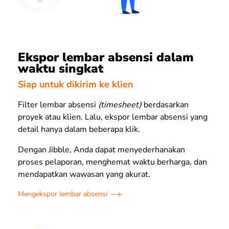
Ekspor lembar absensi dalam
waktu singkat
Siap untuk dikirim ke klien
Filter lembar absensi
(timesheet)
berdasarkan
proyek atau klien. Lalu, ekspor lembar absensi yang
detail hanya dalam beberapa klik.
Dengan Jibble, Anda dapat menyederhanakan
proses pelaporan, menghemat waktu berharga, dan
mendapatkan wawasan yang akurat.
Mengekspor lembar absensi