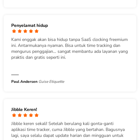
Penyelamat hidup
Kami enggak akan bisa hidup tanpa SaaS clocking freemium
ini. Antarmukanya nyaman. Bisa untuk time tracking dan
mengurus penggajian… sangat membantu ada layanan yang
praktis dan gratis seperti ini.
Paul Andersen
Guise Etiquette
Jibble Keren!
Jibble keren sekali! Setelah berulang kali gonta-ganti
aplikasi time tracker, cuma Jibble yang bertahan. Bagusnya
lagi, saya selalu dapat update harian dan mingguan untuk