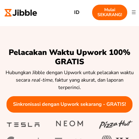
Mulai
ID
SEKARANG!
Pelacakan Waktu Upwork 100%
GRATIS
Hubungkan Jibble dengan Upwork untuk pelacakan waktu
secara
real-time
, faktur yang akurat, dan laporan
terperinci.
Sinkronisasi dengan Upwork sekarang - GRATIS!