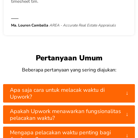
timesheet tim.
Ma. Louren Camballa
AREA - Accurate Real Estate Appraisals
Pertanyaan Umum
Beberapa pertanyaan yang sering diajukan:
Apa saja cara untuk melacak waktu di
↓
Upwork?
Apakah Upwork menawarkan fungsionalitas
↓
pelacakan waktu?
Mengapa pelacakan waktu penting bagi
↓