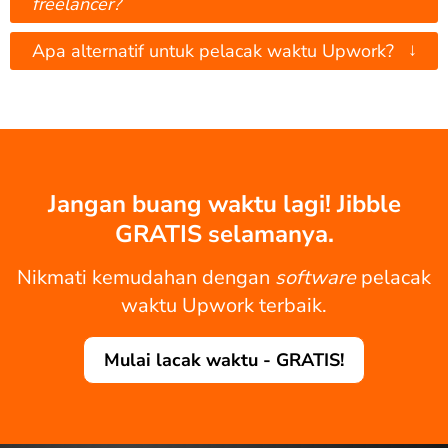
freelancer?
↓
Apa alternatif untuk pelacak waktu Upwork?
Jangan buang waktu lagi! Jibble
GRATIS selamanya.
Nikmati kemudahan dengan
software
pelacak
waktu Upwork terbaik.
Mulai lacak waktu - GRATIS!