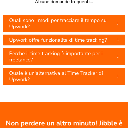
Alcune domande frequenti...
Quali sono i modi per tracciare il tempo su
↓
Upwork?
↓
Upwork offre funzionalità di time tracking?
Perché il time tracking è importante per i
↓
freelance?
Quale è un'alternativa al Time Tracker di
↓
Upwork?
Non perdere un altro minuto! Jibble è