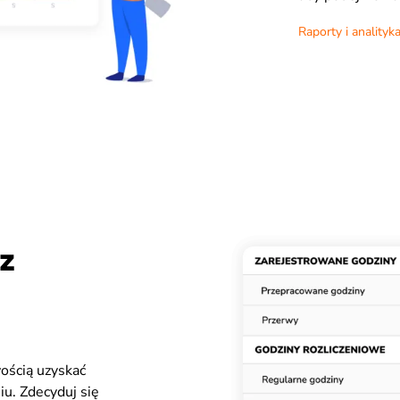
Raporty i analityk
z
wością uzyskać
iu. Zdecyduj się