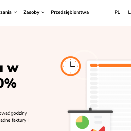
zania
Zasoby
Przedsiębiorstwa
PL
L
u w
00%
rować godziny
adne faktury i