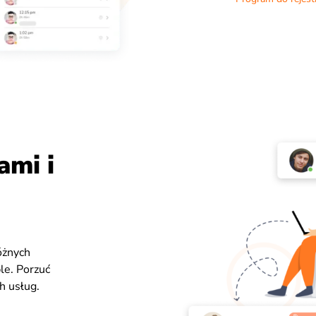
ami i
óżnych
le. Porzuć
h usług.