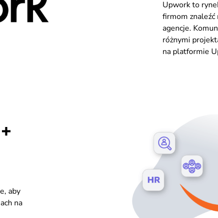
Upwork to rynek
firmom znaleźć 
agencje. Komuni
różnymi projekt
na platformie 
 +
e, aby
ach na