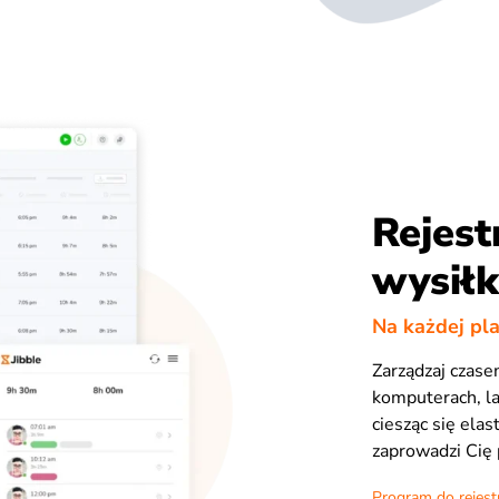
Rejest
wysił
Na każdej pl
Zarządzaj czase
komputerach, la
ciesząc się ela
zaprowadzi Cię 
Program do rejestr