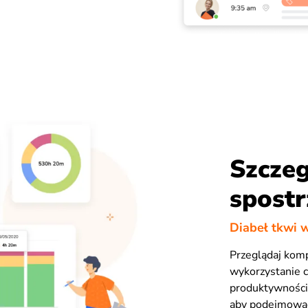
Szczeg
spostr
Diabeł tkwi 
Przeglądaj kom
wykorzystanie 
produktywności i
aby podejmować