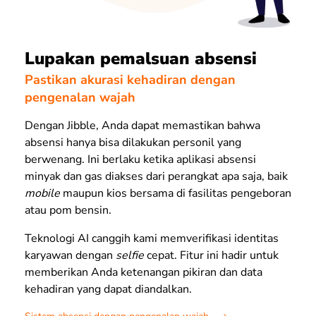
Lupakan pemalsuan absensi
Pastikan akurasi kehadiran dengan
pengenalan wajah
Dengan Jibble, Anda dapat memastikan bahwa
absensi hanya bisa dilakukan personil yang
berwenang. Ini berlaku ketika aplikasi absensi
minyak dan gas diakses dari perangkat apa saja, baik
mobile
maupun kios bersama di fasilitas pengeboran
atau pom bensin.
Teknologi AI canggih kami memverifikasi identitas
karyawan dengan
selfie
cepat. Fitur ini hadir untuk
memberikan Anda ketenangan pikiran dan data
kehadiran yang dapat diandalkan.