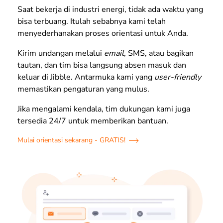
Saat bekerja di industri energi, tidak ada waktu yang
bisa terbuang. Itulah sebabnya kami telah
menyederhanakan proses orientasi untuk Anda.
Kirim undangan melalui
email
, SMS, atau bagikan
tautan, dan tim bisa langsung absen masuk dan
keluar di Jibble. Antarmuka kami yang
user-friendly
memastikan pengaturan yang mulus.
Jika mengalami kendala, tim dukungan kami juga
tersedia 24/7 untuk memberikan bantuan.
Mulai orientasi sekarang - GRATIS!