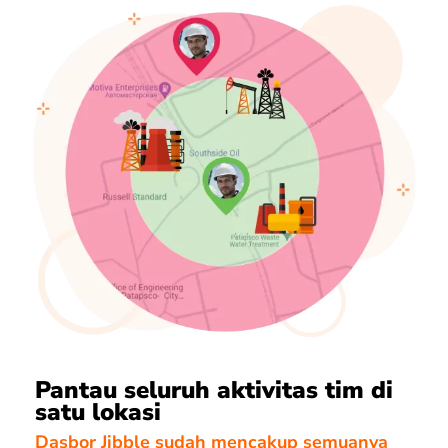
Pantau seluruh aktivitas tim di
satu lokasi
Dasbor Jibble sudah mencakup semuanya