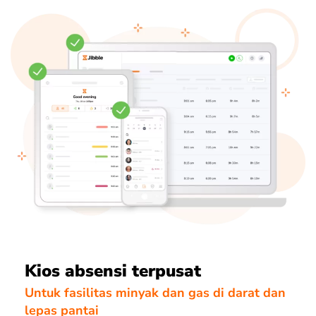
Kios absensi terpusat
Untuk fasilitas minyak dan gas di darat dan
lepas pantai