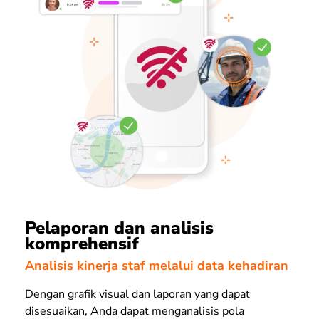
Pelaporan dan analisis
komprehensif
Analisis kinerja staf melalui data kehadiran
Dengan grafik visual dan laporan yang dapat
disesuaikan, Anda dapat menganalisis pola