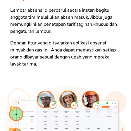
Lembar absensi diperbarui secara instan begitu
anggota tim melakukan absen masuk. Jibble juga
memungkinkan penetapan tarif tagihan khusus dan
pengaturan lembur.
Dengan fitur yang ditawarkan aplikasi absensi
minyak dan gas ini, Anda dapat memastikan setiap
orang dibayar sesuai dengan upah yang mereka
layak terima.