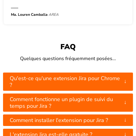
Ma. Louren Camballa
AREA
FAQ
Quelques questions fréquemment posées...
Qu'est-ce qu'une extension Jira pour Chrome
↓
?
Comment fonctionne un plugin de suivi du
↓
temps pour Jira ?
↓
Comment installer l'extension pour Jira ?
↓
L'extension Jira est-elle gratuite ?