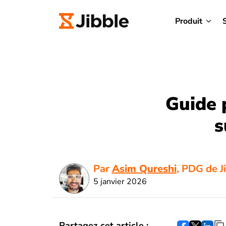
Produit
Guide 
s
Par
Asim Qureshi
, PDG de J
5 janvier 2026
Partagez cet article :