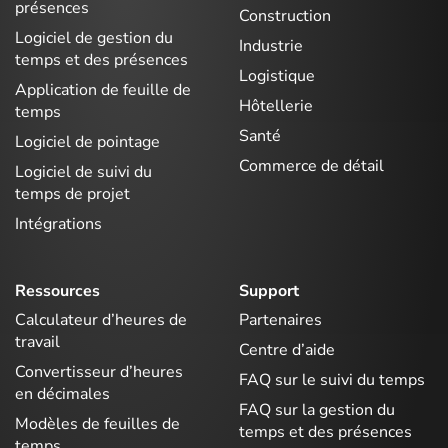
présences
Construction
Logiciel de gestion du
Industrie
temps et des présences
Logistique
Application de feuille de
Hôtellerie
temps
Santé
Logiciel de pointage
Commerce de détail
Logiciel de suivi du
temps de projet
Intégrations
Ressources
Support
Calculateur d’heures de
Partenaires
travail
Centre d’aide
Convertisseur d’heures
FAQ sur le suivi du temps
en décimales
FAQ sur la gestion du
Modèles de feuilles de
temps et des présences
temps