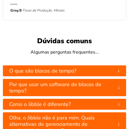
Greg B
Fluxo de Produção, Móveis
Dúvidas comuns
Algumas perguntas frequentes...
↓
O que são blocos de tempo?
Por que usar um software de blocos de
↓
tempo?
↓
Como o Jibble é diferente?
Olha, o Jibble não é para mim. Quais
↓
alternativas de gerenciamento de